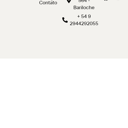
564 -
Contato
Bariloche
+ 54 9
2944292055