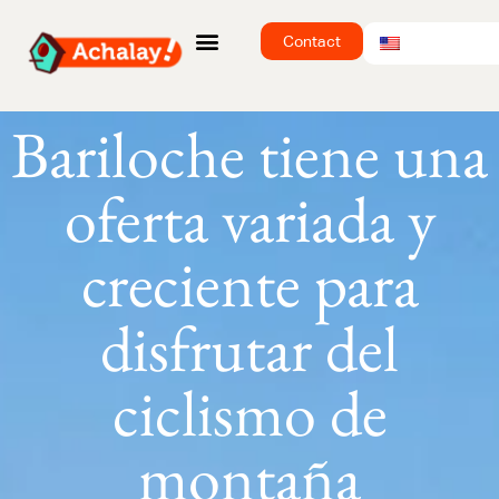
Contact
Bariloche tiene una
oferta variada y
creciente para
disfrutar del
ciclismo de
montaña