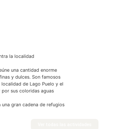
s
Servicios
Que hacer
Montaña y trekking
B
tra la localidad
e reúne una cantidad enorme
 finas y dulces. Son famosos
 localidad de Lago Puelo y el
 por sus coloridas aguas
on una gran cadena de refugios
Ver todas las actividades