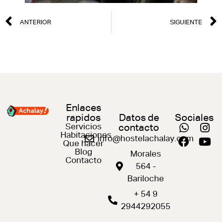
ANTERIOR
SIGUIENTE
Enlaces
rapidos
Datos de
Sociales
Servicios
contacto
Habitaciones
info@hostelachalay.com
Que hacer
Blog
Morales
Contacto
564 -
Bariloche
+ 54 9
2944292055