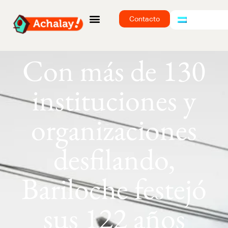
Contacto
Con más de 130
instituciones y
organizaciones
desfilando,
Bariloche festejó
sus 122 años