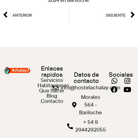
2024 en Bariloche.
ANTERIOR
SIGUIENTE
Enlaces
rapidos
Datos de
Sociales
Servicios
contacto
Habitaciones
info@hostelachalay.com
Que hacer
Blog
Morales
Contacto
564 -
Bariloche
+ 54 9
2944292055