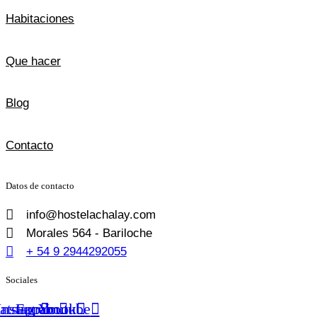
Habitaciones
Que hacer
Blog
Contacto
Datos de contacto
info@hostelachalay.com
Morales 564 - Bariloche
+ 54 9 2944292055
Sociales
atsapp
Instagram
Facebook
Youtube